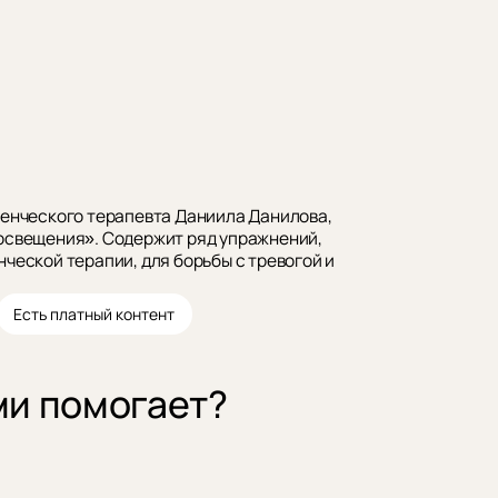
денческого терапевта Даниила Данилова,
освещения». Содержит ряд упражнений,
ческой терапии, для борьбы с тревогой и
Есть платный контент
ми помогает?