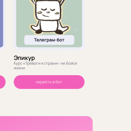
Эпикур
Курс «Тревоги и страхи»: не бойся
жизни
перейти в бот