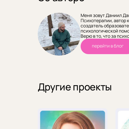
Меня зовут Даниил Да
Психотерапии, автор к
создатель образовате
психологической помо
Верю в то, что за пс
перейти в блог
Другие проекты