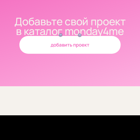
Добавьте свой проект
в каталог monday4me
добавить проект