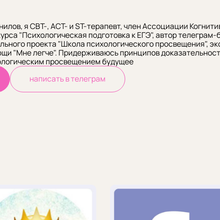
нилов, я CBT-, ACT- и ST-терапевт, член Ассоциации Когни
урса "Психологическая подготовка к ЕГЭ", автор телеграм-б
льного проекта "Школа психологического просвещения", эк
щи "Мне легче". Придерживаюсь принципов доказательности
ихологическим просвещением будущее
написать в телеграм