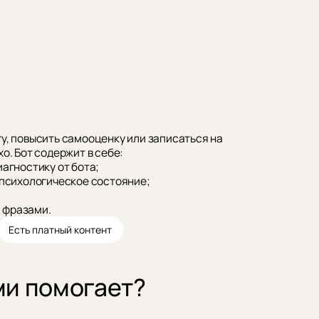
у, повысить самооценку или записаться на
о. Бот содержит в себе:
агностику от бота;
 психологическое состояние;
 фразами.
Есть платный контент
ми помогает?