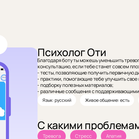
Психолог Оти
Благодаря боту ты можешь уменьшить тревог
консультацию, если тебе станет совсем плох
- тесты, позволяющие получить первичную ди
- практики, помогающие тебе улучшить свое
- подборку полезных материалов;
- различные сообщения с поддерживающими
Язык: русский
Живое общение: есть
С какими проблема
Тревога
Стресс
Апатия