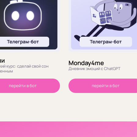
пи
Monday4me
ий курс: сделай свой сон
Дневник эмоций с ChatGPT
ценным
перейти в бот
перейти в бот