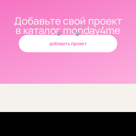
Добавьте свой проект
в каталог monday4me
добавить проект