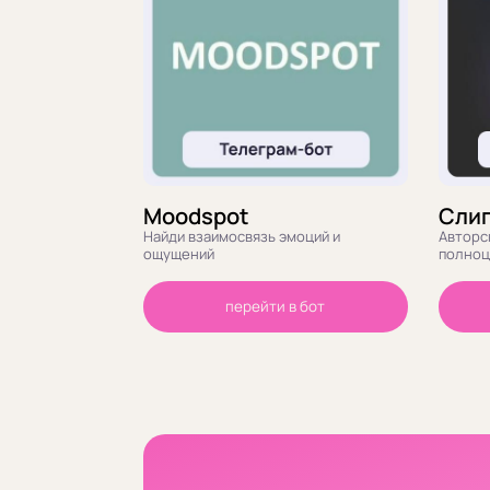
Moodspot
Сли
Найди взаимосвязь эмоций и
Авторск
ощущений
полно
перейти в бот